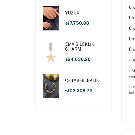
Ürü
YÜZÜK
Ürü
₺17,750.00
Ürü
Ürü
EMA BİLEKLİK
CHARM
Ürü
₺24,036.20
•
Ür
•
Si
ver
CETAŞ BİLEKLİK
• Ü
₺102,309.73
sah