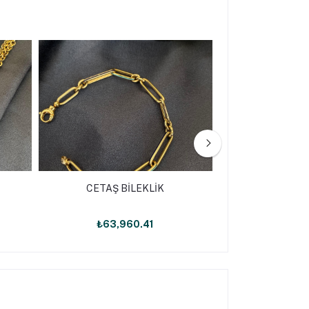
CETAŞ BİLEKLİK
CETAŞ 
₺63,960.41
₺142,9