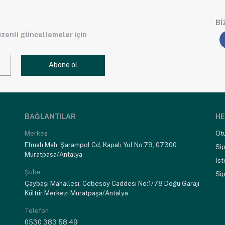
BI
üzenli güncellemeler için
Abone ol
BAĞLANTILAR
HE
Merkez
Ot
Elmalı Mah. Şarampol Cd, Kapalı Yol No:79, 07300
Sip
Muratpasa/Antalya
İst
Şube
Sip
Çaybaşı Mahallesi, Cebesoy Caddesi No:1/78 Doğu Garajı
Kültür Merkezi Muratpaşa/Antalya
Telefon
0530 383 58 49