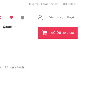
Müşteri Hizmetleri
0530 383 58 49
Oturum aç
Kayıt ol
Çocuk
₺0.00
(
0
Ürün)
e
Karşılaştır