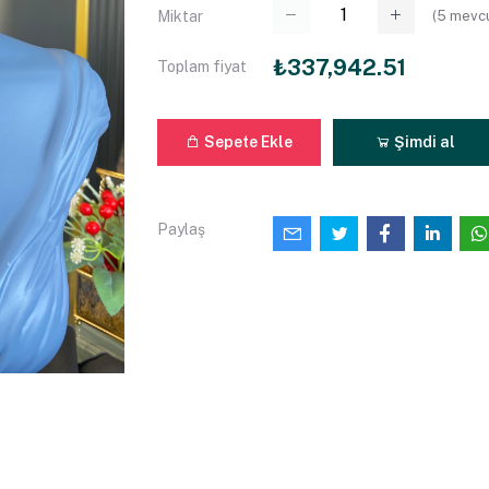
(
5
mevcu
Miktar
₺337,942.51
Toplam fiyat
Sepete Ekle
Şimdi al
Paylaş