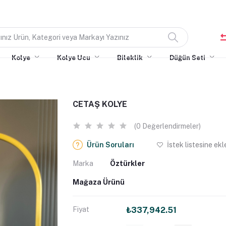
Kolye
Kolye Ucu
Bileklik
Düğün Seti
CETAŞ KOLYE
(0 Değerlendirmeler)
Ürün Soruları
İstek listesine ekl
Marka
Öztürkler
Mağaza Ürünü
Fiyat
₺337,942.51