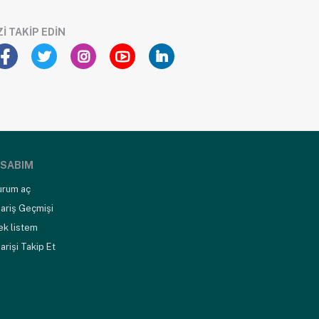
ZI TAKIP EDIN
SABIM
urum aç
ariş Geçmişi
ek listem
arişi Takip Et