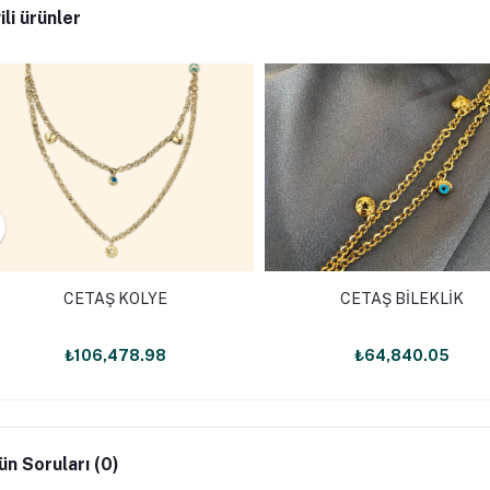
ili ürünler
CETAŞ KOLYE
CETAŞ BİLEKLİK
₺106,478.98
₺64,840.05
ün Soruları (0)