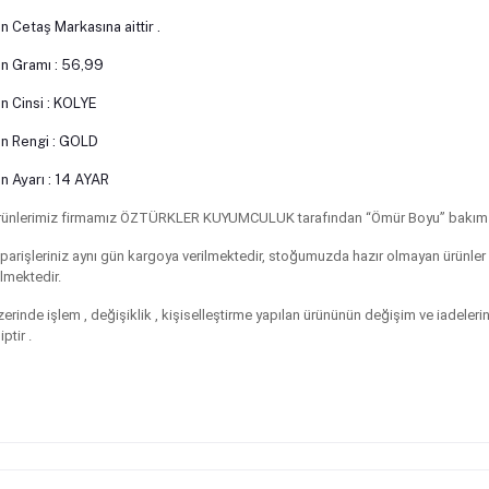
n Cetaş Markasına aittir .
n Gramı : 56,99
n Cinsi : KOLYE
n Rengi : GOLD
n Ayarı : 14 AYAR
ünlerimiz firmamız ÖZTÜRKLER KUYUMCULUK tarafından “Ömür Boyu” bakım ona
parişleriniz aynı gün kargoya verilmektedir, stoğumuzda hazır olmayan ürünler 
ilmektedir.
zerinde işlem , değişiklik , kişiselleştirme yapılan ürününün değişim ve iadel
iptir .