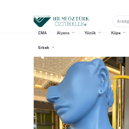
EMA
Alyans
Yüzük
Küpe
Erkek