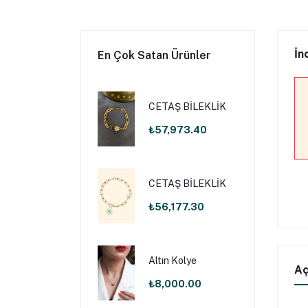
İn
En Çok Satan Ürünler
CETAŞ BİLEKLİK
₺57,973.40
CETAŞ BİLEKLİK
₺56,177.30
Altın Kolye
Aç
₺8,000.00