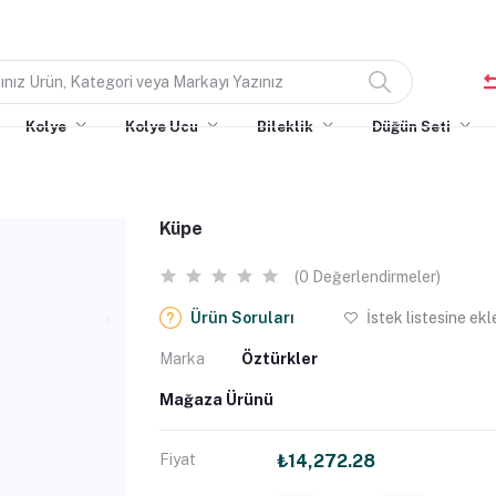
Kolye
Kolye Ucu
Bileklik
Düğün Seti
Küpe
(0 Değerlendirmeler)
Ürün Soruları
İstek listesine ekl
Marka
Öztürkler
Mağaza Ürünü
Fiyat
₺14,272.28