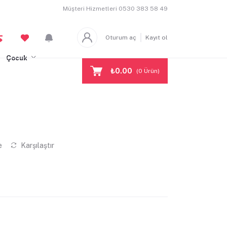
Müşteri Hizmetleri
0530 383 58 49
Oturum aç
Kayıt ol
Çocuk
₺0.00
(
0
Ürün)
e
Karşılaştır