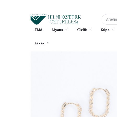
EMA
Alyans
Yüzük
Küpe
Erkek