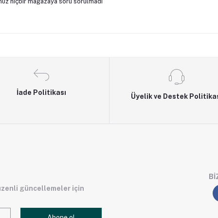
üz hiçbir mağazaya soru sorulmadı
İade Politikası
Üyelik ve Destek Politika
BI
üzenli güncellemeler için
Abone ol