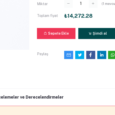
(
1
mevcu
Miktar
₺14,272.28
Toplam fiyat
Sepete Ekle
Şimdi al
Paylaş
celemeler ve Derecelendirmeler