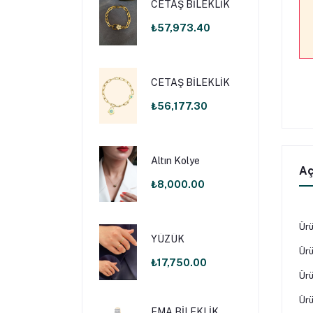
CETAŞ BİLEKLİK
₺57,973.40
CETAŞ BİLEKLİK
₺56,177.30
Altın Kolye
Aç
₺8,000.00
Ürü
YÜZÜK
Ürü
₺17,750.00
Ürü
Ürü
EMA BİLEKLİK