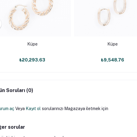
Küpe
Küpe
₺20,293.63
₺9,548.76
ün Soruları (0)
urum aç
Veya
Kayıt ol
sorularınızı Mağazaya iletmek için
ğer sorular