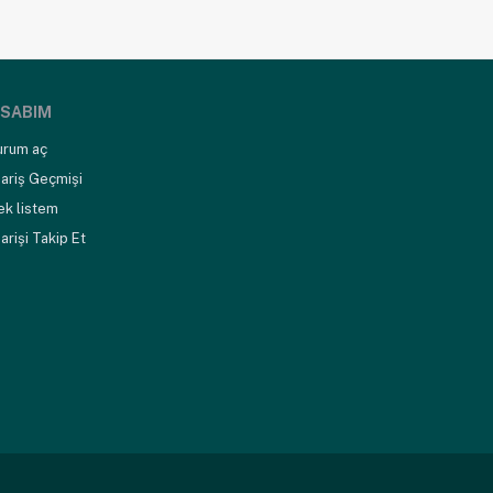
SABIM
urum aç
ariş Geçmişi
ek listem
arişi Takip Et