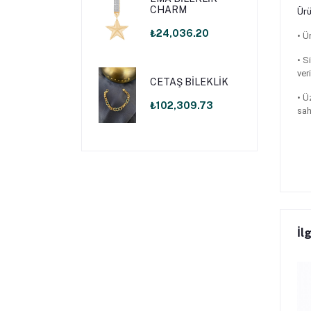
CHARM
Ürü
₺24,036.20
•
Ür
•
Si
ver
CETAŞ BİLEKLİK
• Ü
₺102,309.73
sah
İlg