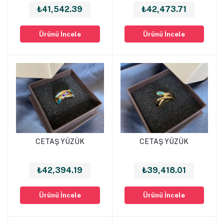
₺41,542.39
₺42,473.71
Ürünü İncele
Ürünü İncele
CETAŞ YÜZÜK
CETAŞ YÜZÜK
Sepete Ekle
Sepete Ekle
₺42,394.19
₺39,418.01
Ürünü İncele
Ürünü İncele