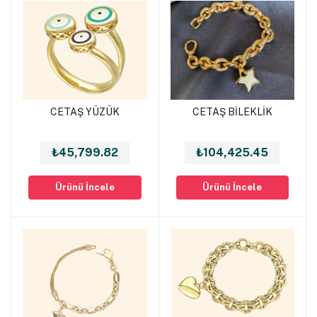
CETAŞ YÜZÜK
CETAŞ BİLEKLİK
Sepete Ekle
Sepete Ekle
₺45,799.82
₺104,425.45
Ürünü İncele
Ürünü İncele