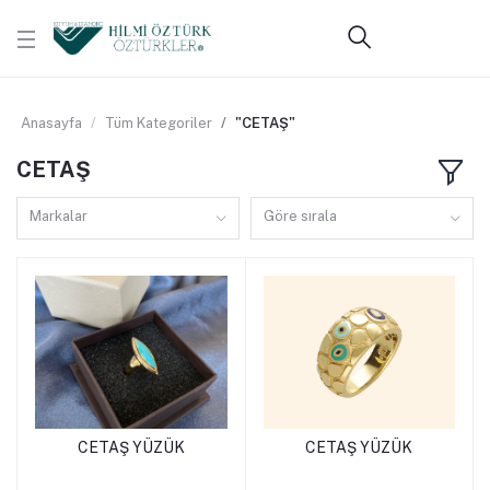
Anasayfa
Tüm Kategoriler
"CETAŞ"
CETAŞ
Markalar
Göre sırala
CETAŞ YÜZÜK
CETAŞ YÜZÜK
Sepete Ekle
Sepete Ekle