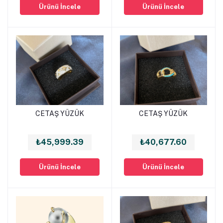
Ürünü İncele
Ürünü İncele
CETAŞ YÜZÜK
CETAŞ YÜZÜK
Sepete Ekle
Sepete Ekle
₺45,999.39
₺40,677.60
Ürünü İncele
Ürünü İncele