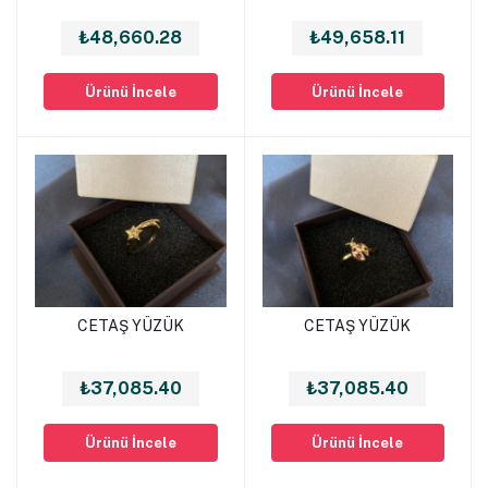
₺48,660.28
₺49,658.11
Ürünü İncele
Ürünü İncele
CETAŞ YÜZÜK
CETAŞ YÜZÜK
Sepete Ekle
Sepete Ekle
₺37,085.40
₺37,085.40
Ürünü İncele
Ürünü İncele