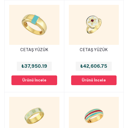
CETAŞ YÜZÜK
CETAŞ YÜZÜK
Sepete Ekle
Sepete Ekle
₺37,950.19
₺42,606.75
Ürünü İncele
Ürünü İncele