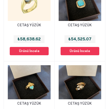
CETAŞ YÜZÜK
CETAŞ YÜZÜK
Sepete Ekle
Sepete Ekle
₺58,638.62
₺54,525.07
Ürünü İncele
Ürünü İncele
CETAŞ YÜZÜK
CETAŞ YÜZÜK
Sepete Ekle
Sepete Ekle