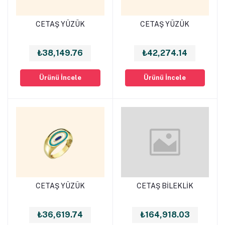
CETAŞ YÜZÜK
CETAŞ YÜZÜK
Sepete Ekle
Sepete Ekle
₺38,149.76
₺42,274.14
Ürünü İncele
Ürünü İncele
CETAŞ YÜZÜK
CETAŞ BİLEKLİK
Sepete Ekle
Sepete Ekle
₺36,619.74
₺164,918.03