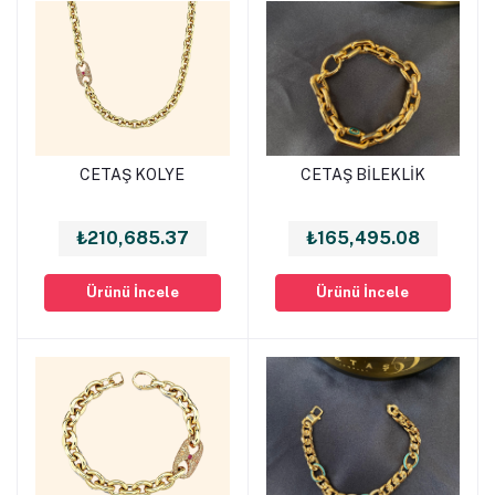
CETAŞ KOLYE
CETAŞ BİLEKLİK
Sepete Ekle
Sepete Ekle
₺210,685.37
₺165,495.08
Ürünü İncele
Ürünü İncele