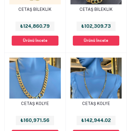
CETAŞ BİLEKLİK
CETAŞ BİLEKLİK
Sepete Ekle
Sepete Ekle
₺124,860.79
₺102,309.73
Ürünü İncele
Ürünü İncele
CETAŞ KOLYE
CETAŞ KOLYE
Sepete Ekle
Sepete Ekle
₺160,971.56
₺142,944.02