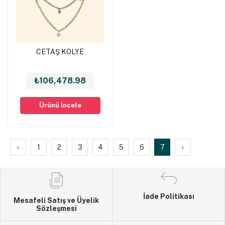
CETAŞ KOLYE
Sepete Ekle
₺106,478.98
Ürünü İncele
‹
1
2
3
4
5
6
7
›
İade Politikası
Mesafeli Satış ve Üyelik
Sözleşmesi