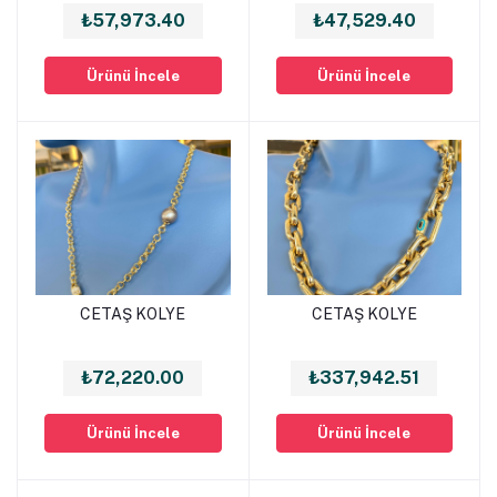
₺57,973.40
₺47,529.40
Ürünü İncele
Ürünü İncele
CETAŞ KOLYE
CETAŞ KOLYE
Sepete Ekle
Sepete Ekle
₺72,220.00
₺337,942.51
Ürünü İncele
Ürünü İncele